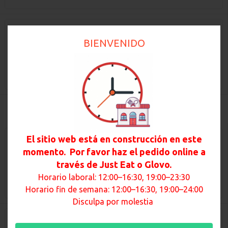
Combo
8 alitas de pollo,patatas fritas y
BIENVENIDO
refresc...
8.95€
Añadir
Sushi
El sitio web está en construcción en este
Poké Salmón & Atún
con salsa teriyaki.miel mayones
momento. Por favor haz el pedido online a
Base de ar...
través de Just Eat o Glovo.
9.95€
Horario laboral: 12:00–16:30, 19:00–23:30
Añadir
Horario fin de semana: 12:00–16:30, 19:00–24:00
Disculpa por molestia
Poké Vegano