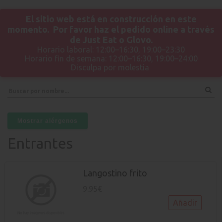
El sitio web está en construcción en este
momento. Por favor haz el pedido online a través
de Just Eat o Glovo.
Horario laboral: 12:00–16:30, 19:00–23:30
Horario fin de semana: 12:00–16:30, 19:00–24:00
Disculpa por molestia
Mostrar alérgenos
Entrantes
Langostino frito
9.95€
Añadir