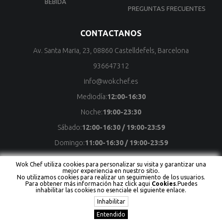
BEBIDA
PREGUNTAS FRECUENTES
CONTACTANOS
Av. Santa Maria, 23, 08860 Castelldefels, Barcelona
936647312
info@wokchef.es
Mediodía:
12:00-16:30
Noche:
19:00-23:30
Sábado:
12:00-16:30 / 19:00-23:59
Domingo:
11:00-16:30 / 19:00-23:59
Wok Chef utiliza cookies para personalizar su visita y garantizar una
mejor experiencia en nuestro sitio.
No utilizamos cookies para realizar un seguimiento de los usuarios.
Copyright © Wok Chef Todos los derechos reservados
Powered by
Para obtener más información haz click aqui
Cookies
.Puedes
To Focus Technology Network
inhabilitar las cookies no esenciale el siguiente enlace.
Aviso Legal
Política de cookie
Política de privacidad
Inhabilitar
Entendido