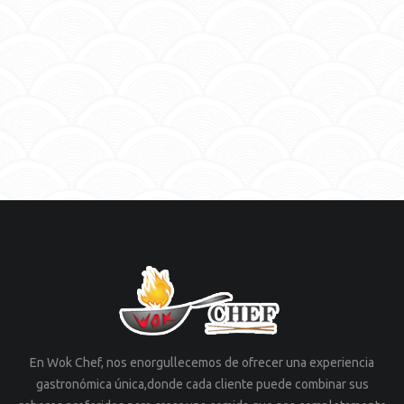
En Wok Chef, nos enorgullecemos de ofrecer una experiencia
gastronómica única,donde cada cliente puede combinar sus