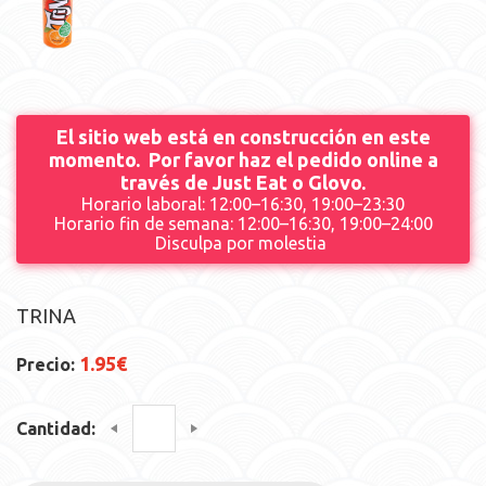
El sitio web está en construcción en este
momento. Por favor haz el pedido online a
través de Just Eat o Glovo.
Horario laboral: 12:00–16:30, 19:00–23:30
Horario fin de semana: 12:00–16:30, 19:00–24:00
Disculpa por molestia
TRINA
1.95€
Precio:
Cantidad: